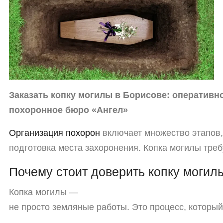
Заказать
копку
могилы
в
Борисове:
оперативн
похоронное
бюро
«Ангел»
Организация
похорон
включает
множество
этапов,
подготовка
места
захоронения.
Копка
могилы
треб
Почему
стоит
доверить
копку
могил
Копка
могилы
—
не
просто
земляные
работы.
Это
процесс,
который