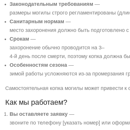
Законодательным
требованиям
—
размеры
могилы
строго
регламентированы
(длин
Санитарным
нормам
—
место
захоронения
должно
быть
подготовлено
с
Срокам
—
захоронение
обычно
проводится
на
3–
4‑й
день
после
смерти,
поэтому
копка
должна
бы
Особенностям
сезона
—
зимой
работы
усложняются
из‑за
промерзания
гр
Самостоятельная
копка
могилы
может
привести
к
о
Как
мы
работаем?
Вы
оставляете
заявку
—
звоните
по
телефону
[указать
номер]
или
оформл