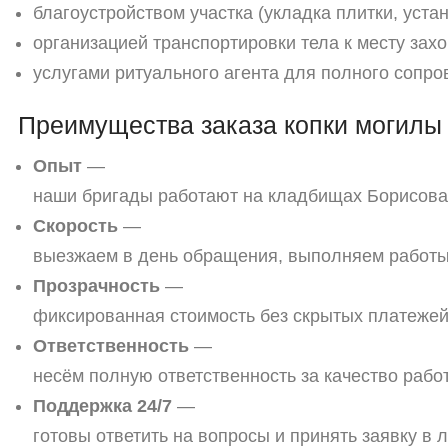
благоустройством
участка
(укладка
плитки,
устан
организацией
транспортировки
тела
к
месту
захо
услугами
ритуального
агента
для
полного
сопро
Преимущества
заказа
копки
могилы
Опыт
—
наши
бригады
работают
на
кладбищах
Борисова
Скорость
—
выезжаем
в
день
обращения,
выполняем
работ
Прозрачность
—
фиксированная
стоимость
без
скрытых
платежей
Ответственность
—
несём
полную
ответственность
за
качество
работ
Поддержка
24/7
—
готовы
ответить
на
вопросы
и
принять
заявку
в
л