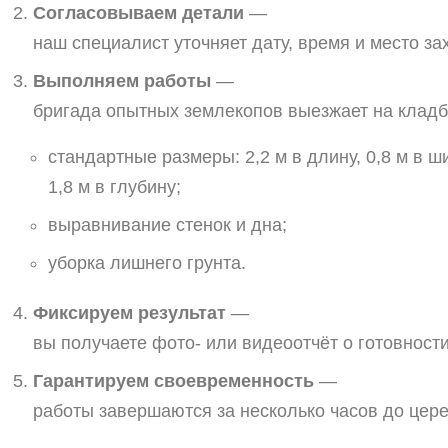
Согласовываем
детали
—
наш
специалист
уточняет
дату,
время
и
место
за
Выполняем
работы
—
бригада
опытных
землекопов
выезжает
на
клад
стандартные
размеры:
2
,
2
м
в
длину,
0
,
8
м
в
ши
1
,
8
м
в
глубину;
выравнивание
стенок
и
дна;
уборка
лишнего
грунта.
Фиксируем
результат
—
вы
получаете
фото‑
или
видеоотчёт
о
готовност
Гарантируем
своевременность
—
работы
завершаются
за
несколько
часов
до
цере