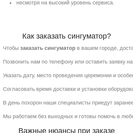
несмотря
на
высокий
уровень
сервиса.
Как
заказать
сингуматор?
Чтобы
заказать
сингуматор
в
вашем
городе,
доста
Позвонить
нам
по
телефону
или
оставить
заявку
на
Указать
дату,
место
проведения
церемонии
и
особе
Согласовать
время
доставки
и
установки
оборудов
В
день
похорон
наши
специалисты
приедут
заранее
Мы
работаем
без
выходных
и
готовы
помочь
в
люб
Важные
нюансы
при
заказе