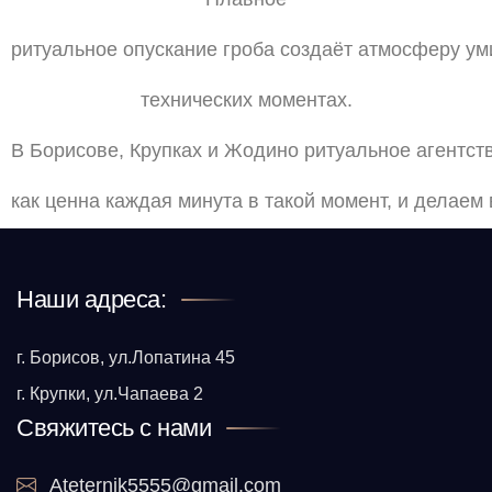
ритуальное
опускание
гроба
создаёт
атмосферу
ум
технических
моментах.
В
Борисове,
Крупках
и
Жодино
ритуальное
агентст
как
ценна
каждая
минута
в
такой
момент,
и
делаем
Наши адреса:
г. Борисов, ул.Лопатина 45
г. Крупки, ул.Чапаева 2
Свяжитесь с нами
Ateternik5555@gmail.com