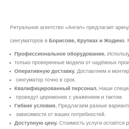
Ритуальное
агентство
«Ангел»
предлагает
арен
сингуматоров
в
Борисове,
Крупках
и
Жодино
.
Профессиональное
оборудование.
Использ
только
проверенные
модели
от
надёжных
прои
Оперативную
доставку.
Доставляем
и
монтир
сингуматор
точно
в
срок.
Квалифицированный
персонал.
Наши
специ
проведут
церемонию
с
уважением
и
тактом.
Гибкие
условия.
Предлагаем
разные
вариант
зависимости
от
ваших
потребностей.
Доступную
цену.
Стоимость
услуги
остаётся
р