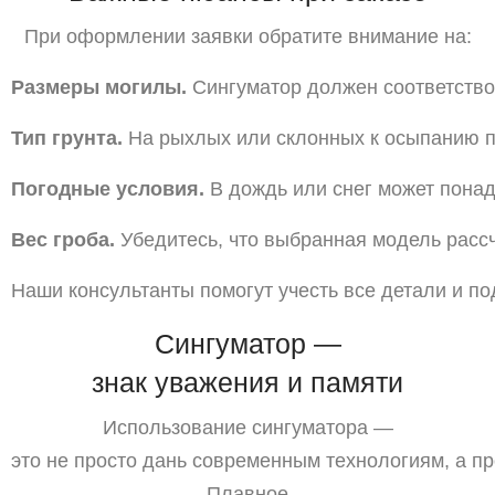
При
оформлении
заявки
обратите
внимание
на:
Размеры
могилы.
Сингуматор
должен
соответство
Тип
грунта.
На
рыхлых
или
склонных
к
осыпанию
п
Погодные
условия.
В
дождь
или
снег
может
понад
Вес
гроба.
Убедитесь,
что
выбранная
модель
расс
Наши
консультанты
помогут
учесть
все
детали
и
по
Сингуматор
—
знак
уважения
и
памяти
Использование
сингуматора
—
это
не
просто
дань
современным
технологиям,
а
пр
Плавное