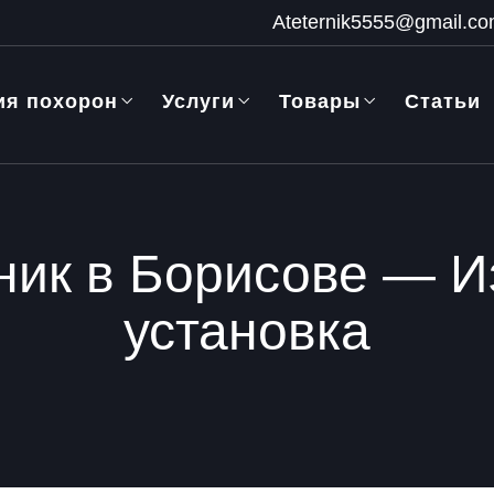
Ateternik5555@gmail.c
ия похорон
Услуги
Товары
Статьи
ник в Борисове — И
установка