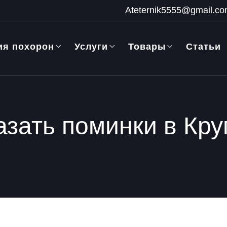
Ateternik5555@gmail.c
ия похорон
Услуги
Товары
Статьи
азать поминки в Кру